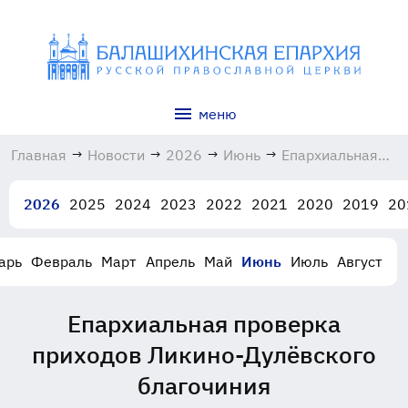
меню
Главная
→
Новости
→
2026
→
Июнь
→
Епархиальная
проверка
приходов
2026
2025
2024
2023
2022
2021
2020
2019
20
Ликино-
Дулёвского
благочиния
арь
Февраль
Март
Апрель
Май
Июнь
Июль
Август
04.06.2026
Епархиальная проверка
приходов Ликино-Дулёвского
благочиния