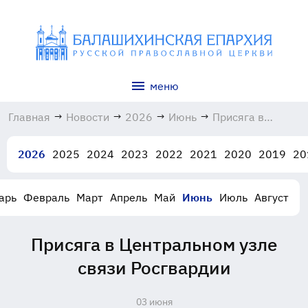
меню
Главная
→
Новости
→
2026
→
Июнь
→
Присяга в
Центральном
узле связи
2026
2025
2024
2023
2022
2021
2020
2019
20
Росгвардии
03.06.2026
арь
Февраль
Март
Апрель
Май
Июнь
Июль
Август
Присяга в Центральном узле
связи Росгвардии
03 июня