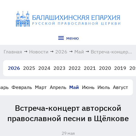
меню
Главная
→
Новости
→
2026
→
Май
→
Встреча-концерт
авторской
православной
2026
2025
2024
2023
2022
2021
2020
2019
20
песни в Щёлкове
29.05.2026
варь
Февраль
Март
Апрель
Май
Июнь
Июль
Август
Встреча-концерт авторской
православной песни в Щёлкове
29 мая