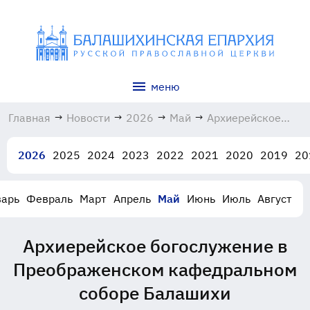
меню
Главная
→
Новости
→
2026
→
Май
→
Архиерейское
богослужение в
Преображенском
2026
2025
2024
2023
2022
2021
2020
2019
20
кафедральном
соборе Балашихи
10.05.2026
варь
Февраль
Март
Апрель
Май
Июнь
Июль
Август
Архиерейское богослужение в
Преображенском кафедральном
соборе Балашихи