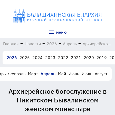
меню
Главная
→
Новости
→
2026
→
Апрель
→
Архиерейское
богослужение
в Никитском
2026
2025
2024
2023
2022
2021
2020
2019
20
Бывалинском
женском
монастыре
арь
Февраль
Март
Апрель
Май
Июнь
Июль
Август
26.04.2026
Архиерейское богослужение в
Никитском Бывалинском
женском монастыре