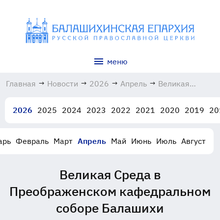
меню
Главная
→
Новости
→
2026
→
Апрель
→
Великая
Среда в
Преображенско
2026
2025
2024
2023
2022
2021
2020
2019
20
кафедральном
соборе
Балашихи
арь
Февраль
Март
Апрель
Май
Июнь
Июль
Август
08.04.2026
Великая Среда в
Преображенском кафедральном
соборе Балашихи