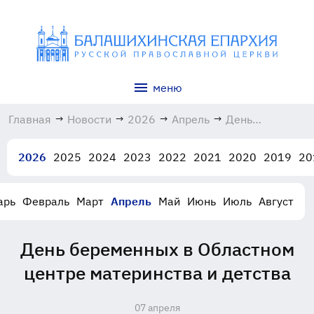
меню
Главная
→
Новости
→
2026
→
Апрель
→
День
беременных в
Областном
2026
2025
2024
2023
2022
2021
2020
2019
20
центре
материнства и
детства
арь
Февраль
Март
Апрель
Май
Июнь
Июль
Август
07.04.2026
День беременных в Областном
центре материнства и детства
07 апреля