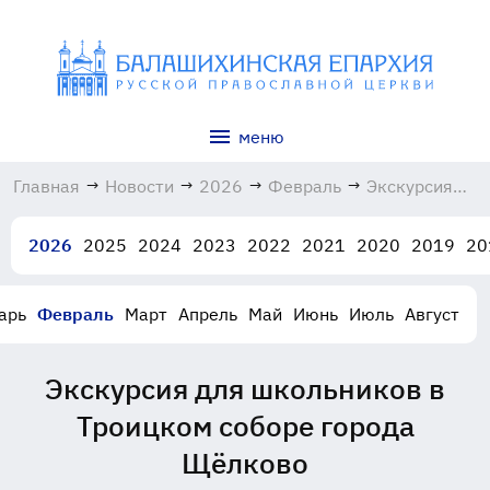
меню
Главная
→
Новости
→
2026
→
Февраль
→
Экскурсия
для
школьников
2026
2025
2024
2023
2022
2021
2020
2019
20
в Троицком
соборе
города
арь
Февраль
Март
Апрель
Май
Июнь
Июль
Август
Щёлково
24.02.2026
Экскурсия для школьников в
Троицком соборе города
Щёлково