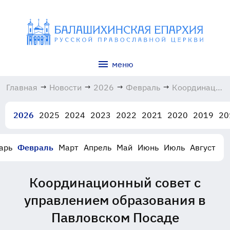
меню
Главная
→
Новости
→
2026
→
Февраль
→
Координацио
совет с
управлением
2026
2025
2024
2023
2022
2021
2020
2019
20
образования
в
Павловском
арь
Февраль
Март
Апрель
Май
Июнь
Июль
Август
Посаде
16.02.2026
Координационный совет с
управлением образования в
Павловском Посаде