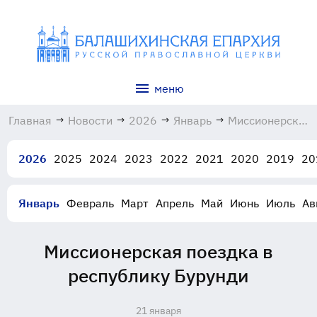
меню
Главная
→
Новости
→
2026
→
Январь
→
Миссионерская
поездка в
республику
2026
2025
2024
2023
2022
2021
2020
2019
20
Бурунди
21.01.2026
Январь
Февраль
Март
Апрель
Май
Июнь
Июль
Ав
Миссионерская поездка в
республику Бурунди
21 января