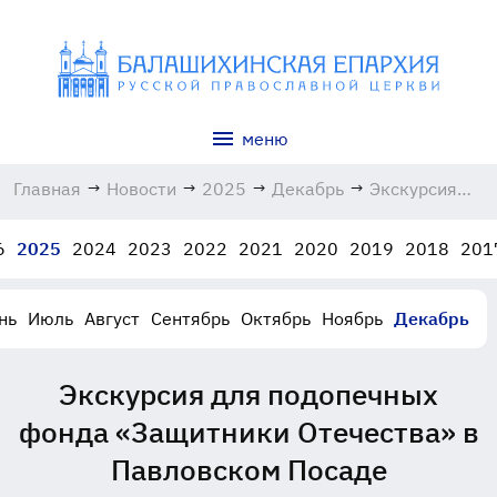
меню
Главная
→
Новости
→
2025
→
Декабрь
→
Экскурсия
для
подопечных
6
2025
2024
2023
2022
2021
2020
2019
2018
201
фонда
«Защитники
Отечества» в
нь
Июль
Август
Сентябрь
Октябрь
Ноябрь
Декабрь
Павловском
Посаде
20.12.2025
Экскурсия для подопечных
фонда «Защитники Отечества» в
Павловском Посаде