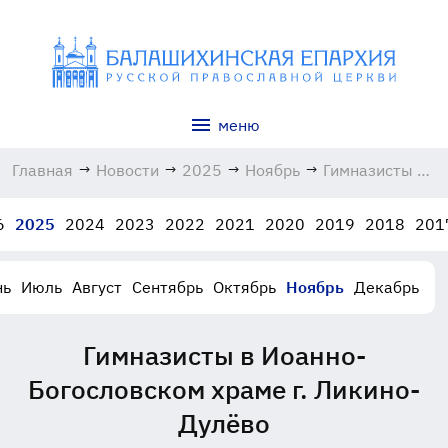
меню
Главная
→
Новости
→
2025
→
Ноябрь
→
Гимназисты в
Иоанно-
Богословском
6
2025
2024
2023
2022
2021
2020
2019
2018
201
храме г.
Ликино-
Дулёво
нь
Июль
Август
Сентябрь
Октябрь
Ноябрь
Декабрь
20.11.2025
Гимназисты в Иоанно-
Богословском храме г. Ликино-
Дулёво