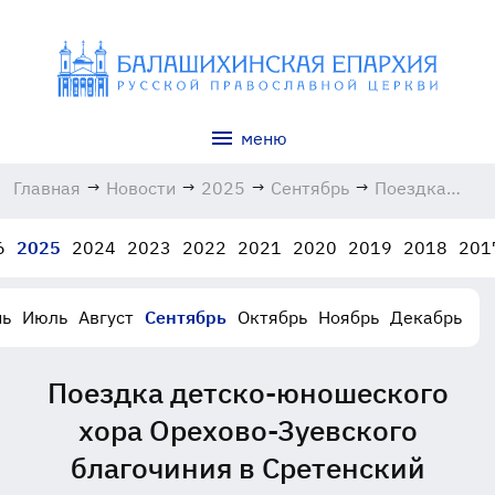
меню
Главная
→
Новости
→
2025
→
Сентябрь
→
Поездка
детско-
юношеского
6
2025
2024
2023
2022
2021
2020
2019
2018
201
хора
Орехово-
Зуевского
ь
Июль
Август
Сентябрь
Октябрь
Ноябрь
Декабрь
благочиния
в
Сретенский
Поездка детско-юношеского
монастырь
13.09.2025
хора Орехово-Зуевского
благочиния в Сретенский