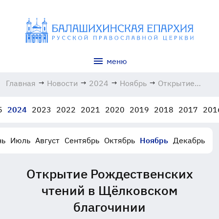
меню
Главная
→
Новости
→
2024
→
Ноябрь
→
Открытие
Рождественски
чтений в
5
2024
2023
2022
2021
2020
2019
2018
2017
201
Щёлковском
благочинии
13.11.2024
нь
Июль
Август
Сентябрь
Октябрь
Ноябрь
Декабрь
Открытие Рождественских
чтений в Щёлковском
благочинии