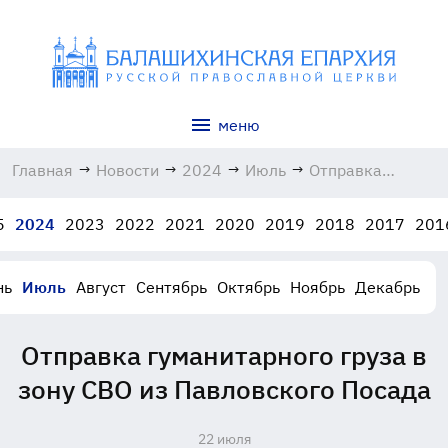
меню
Главная
→
Новости
→
2024
→
Июль
→
Отправка
гуманитарного
груза в зону СВО
5
2024
2023
2022
2021
2020
2019
2018
2017
201
из Павловского
Посада
22.07.2024
нь
Июль
Август
Сентябрь
Октябрь
Ноябрь
Декабрь
Отправка гуманитарного груза в
зону СВО из Павловского Посада
22 июля