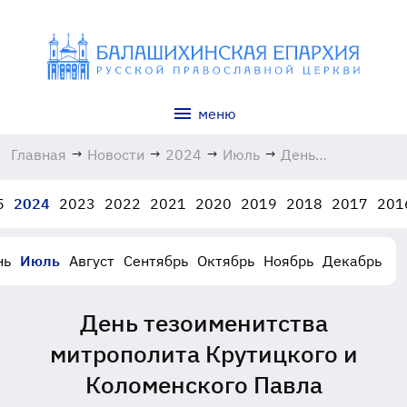
меню
Главная
→
Новости
→
2024
→
Июль
→
День
тезоименитства
митрополита
5
2024
2023
2022
2021
2020
2019
2018
2017
201
Крутицкого и
Коломенского
Павла
нь
Июль
Август
Сентябрь
Октябрь
Ноябрь
Декабрь
12.07.2024
День тезоименитства
митрополита Крутицкого и
Коломенского Павла