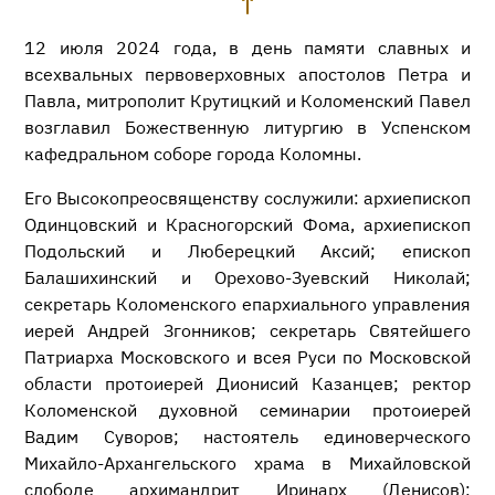
12 июля 2024 года, в день памяти славных и
всехвальных первоверховных апостолов Петра и
Павла, митрополит Крутицкий и Коломенский Павел
возглавил Божественную литургию в Успенском
кафедральном соборе города Коломны.
Его Высокопреосвященству сослужили: архиепископ
Одинцовский и Красногорский Фома, архиепископ
Подольский и Люберецкий Аксий; епископ
Балашихинский и Орехово-Зуевский Николай;
секретарь Коломенского епархиального управления
иерей Андрей Згонников; секретарь Святейшего
Патриарха Московского и всея Руси по Московской
области протоиерей Дионисий Казанцев; ректор
Коломенской духовной семинарии протоиерей
Вадим Суворов; настоятель единоверческого
Михайло-Архангельского храма в Михайловской
слободе архимандрит Иринарх (Денисов);