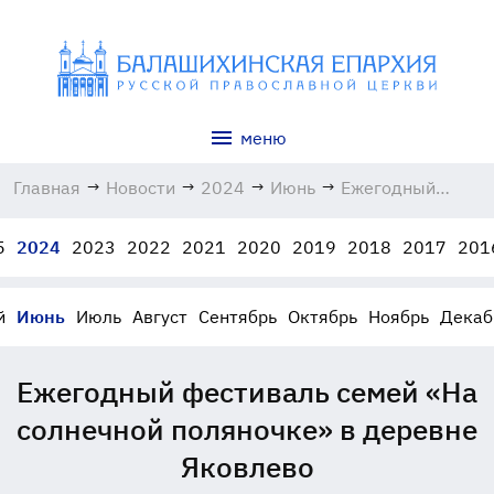
меню
Главная
→
Новости
→
2024
→
Июнь
→
Ежегодный
фестиваль
семей «На
5
2024
2023
2022
2021
2020
2019
2018
2017
201
солнечной
поляночке» в
деревне
й
Июнь
Июль
Август
Сентябрь
Октябрь
Ноябрь
Декаб
Яковлево
15.06.2024
Ежегодный фестиваль семей «На
солнечной поляночке» в деревне
Яковлево