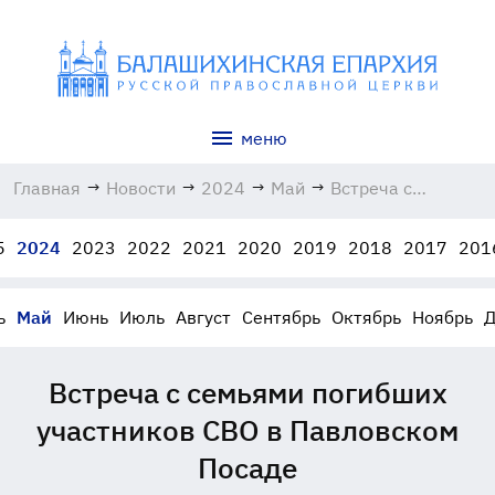
меню
Главная
→
Новости
→
2024
→
Май
→
Встреча с
семьями
погибших
5
2024
2023
2022
2021
2020
2019
2018
2017
201
участников СВО в
Павловском
Посаде
ь
Май
Июнь
Июль
Август
Сентябрь
Октябрь
Ноябрь
Д
23.05.2024
Встреча с семьями погибших
участников СВО в Павловском
Посаде