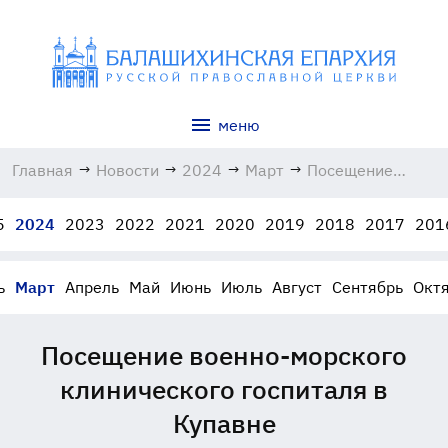
меню
Главная
→
Новости
→
2024
→
Март
→
Посещение
военно-
морского
5
2024
2023
2022
2021
2020
2019
2018
2017
201
клинического
госпиталя в
Купавне
ь
Март
Апрель
Май
Июнь
Июль
Август
Сентябрь
Окт
25.03.2024
Посещение военно-морского
клинического госпиталя в
Купавне