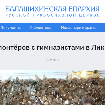
Документы
Библиотека
Монастыри и храмы
лонтёров с гимназистами в Ли
13 марта