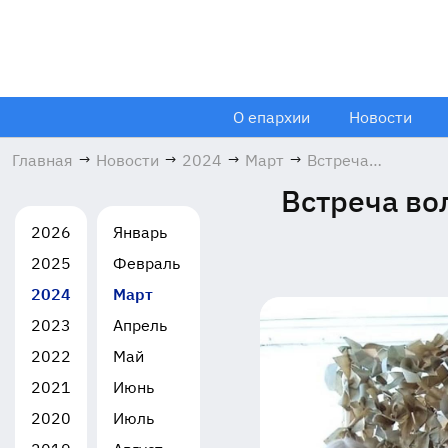
О епархии
Новости
Главная
→
Новости
→
2024
→
Март
→
Встреча
волонтёров с
Встреча во
гимназистами в
Ликино-Дулёве
2026
Январь
13.03.2024
2025
Февраль
2024
Март
2023
Апрель
2022
Май
2021
Июнь
2020
Июль