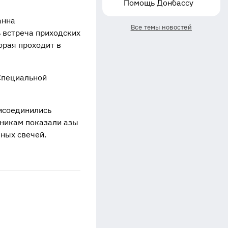
Помощь Донбассу
анна
Все темы новостей
 встреча приходских
орая проходит в
Специальной
исоединились
ьникам показали азы
ных свечей.