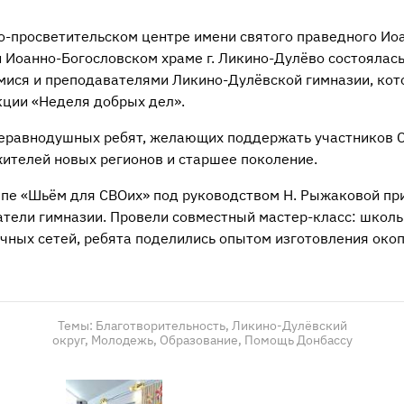
но-просветительском центре имени святого праведного Ио
 Иоанно-Богословском храме г. Ликино-Дулёво состоялась
мися и преподавателями Ликино-Дулёвской гимназии, кот
кции «Неделя добрых дел».
еравнодушных ребят, желающих поддержать участников 
жителей новых регионов и старшее поколение.
ппе «Шьём для СВОих» под руководством Н. Рыжаковой пр
атели гимназии. Провели совместный мастер-класс: школ
чных сетей, ребята поделились опытом изготовления окоп
Темы:
Благотворительность,
Ликино-Дулёвский
округ,
Молодежь,
Образование,
Помощь Донбассу