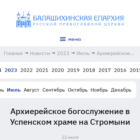
меню
Главная
→
Новости
→
2023
→
Июль
→
Архиерейское
богослужение в
Успенском
4
2023
2022
2021
2020
2019
2018
2017
2016
201
храме на
Стромыни
22.07.2023
нь
Июль
Август
Сентябрь
Октябрь
Ноябрь
Декабрь
Архиерейское богослужение в
Успенском храме на Стромыни
22 июля