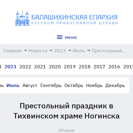
меню
Главная
→
Новости
→
2023
→
Июль
→
Престольный
праздник в
Тихвинском
4
2023
2022
2021
2020
2019
2018
2017
2016
201
храме Ногинска
09.07.2023
нь
Июль
Август
Сентябрь
Октябрь
Ноябрь
Декабрь
Престольный праздник в
Тихвинском храме Ногинска
09 июля