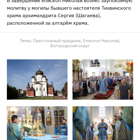
В завершение епископ Николай вознёс заупокойную
молитву у могилы бывшего настоятеля Тихвинского
храма архимандрита Сергия (Шагаева),
расположенной за алтарём храма.
Темы:
Престольный праздник,
Епископ Николай,
Богородский округ