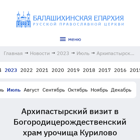
меню
Главная
→
Новости
→
2023
→
Июль
→
Архипастырский
визит в
Богородицерожде
4
2023
2022
2021
2020
2019
2018
2017
2016
201
храм урочища
Курилово
01.07.2023
нь
Июль
Август
Сентябрь
Октябрь
Ноябрь
Декабрь
Архипастырский визит в
Богородицерождественский
храм урочища Курилово