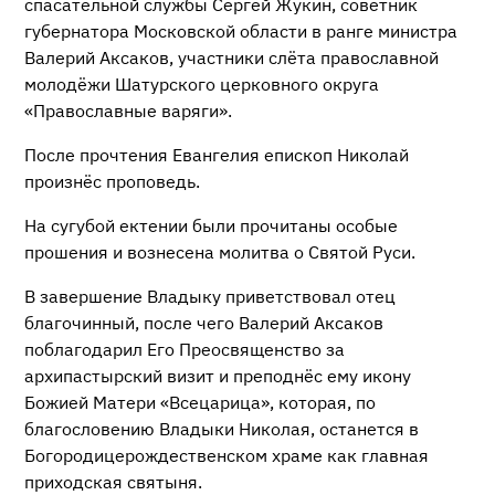
спасательной службы Сергей Жукин, советник
губернатора Московской области в ранге министра
Валерий Аксаков, участники слёта православной
молодёжи Шатурского церковного округа
«Православные варяги».
После прочтения Евангелия епископ Николай
произнёс проповедь.
На сугубой ектении были прочитаны особые
прошения и вознесена молитва о Святой Руси.
В завершение Владыку приветствовал отец
благочинный, после чего Валерий Аксаков
поблагодарил Его Преосвященство за
архипастырский визит и преподнёс ему икону
Божией Матери «Всецарица», которая, по
благословению Владыки Николая, останется в
Богородицерождественском храме как главная
приходская святыня.