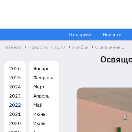
О епархии
Новости
Главная
→
Новости
→
2022
→
Ноябрь
→
Освящение
школы №11 в
Освяще
Павловском
Посаде
2026
Январь
18.11.2022
2025
Февраль
2024
Март
2023
Апрель
2022
Май
2021
Июнь
2020
Июль