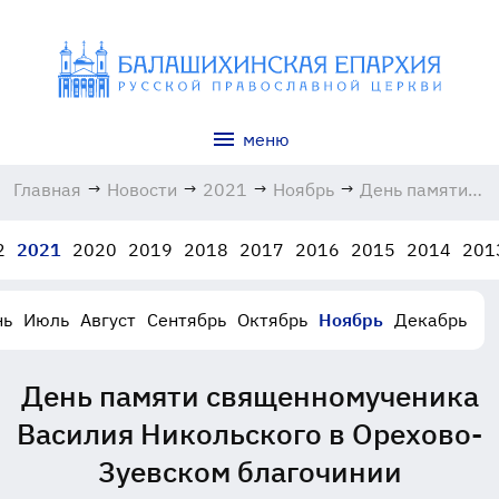
меню
Главная
→
Новости
→
2021
→
Ноябрь
→
День памяти
священномучен
Василия
2
2021
2020
2019
2018
2017
2016
2015
2014
201
Никольского в
Орехово-
Зуевском
нь
Июль
Август
Сентябрь
Октябрь
Ноябрь
Декабрь
благочинии
27.11.2021
День памяти священномученика
Василия Никольского в Орехово-
Зуевском благочинии