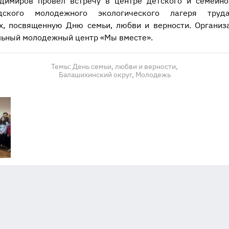
димиров провел встречу в центре детского и семейно
одского молодежного экологического лагеря тр
х, посвященную Дню семьи, любви и верности. Организ
льный молодежный центр «Мы вместе».
Темы:
День семьи, любви и верности,
Балашихинский округ,
Молодежь