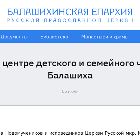
Документы
Библиотека
Монастыри и храмы
 центре детского и семейного ч
Балашиха
05 июля
а Новомучеников и исповедников Церкви Русской мкр. К