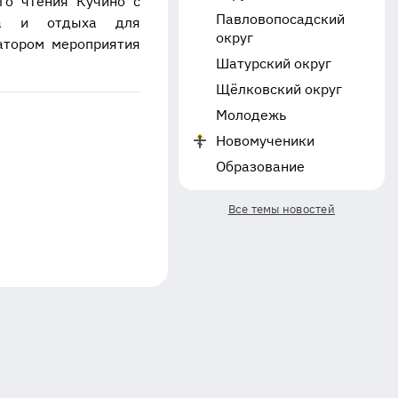
го чтения Кучино с
Павловопосадский
уда и отдыха для
округ
атором мероприятия
Шатурский округ
Щёлковский округ
Молодежь
Новомученики
Образование
Все темы новостей