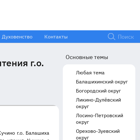
Духовенство
Контакты
Основные темы
тения г.о.
Любая тема
Балашихинский округ
Богородский округ
Ликино-Дулёвский
округ
Лосино-Петровский
округ
Орехово-Зуевский
учино г.о. Балашиха
округ