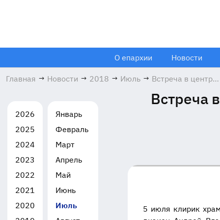
О епархии
Новости
Главная
→
Новости
→
2018
→
Июль
→
Встреча в центре
детского и
Встреча в
семейного чтения
г.о. Балашиха
2026
Январь
05.07.2018
2025
Февраль
2024
Март
2023
Апрель
2022
Май
2021
Июнь
2020
Июль
5 июля клирик храм