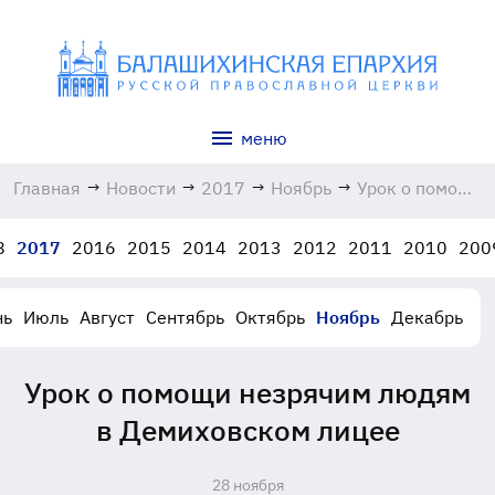
меню
Главная
→
Новости
→
2017
→
Ноябрь
→
Урок о помощи
незрячим
людям в
8
2017
2016
2015
2014
2013
2012
2011
2010
200
Демиховском
лицее
28.11.2017
нь
Июль
Август
Сентябрь
Октябрь
Ноябрь
Декабрь
Урок о помощи незрячим людям
в Демиховском лицее
28 ноября