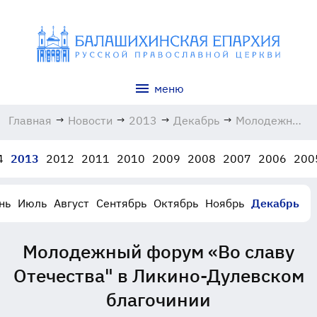
меню
Главная
→
Новости
→
2013
→
Декабрь
→
Молодежный
форум
«Во славу
4
2013
2012
2011
2010
2009
2008
2007
2006
200
Отечества"
в Ликино-
Дулевском
нь
Июль
Август
Сентябрь
Октябрь
Ноябрь
Декабрь
благочинии
04.12.2013
Молодежный форум «Во славу
Отечества" в Ликино-Дулевском
благочинии