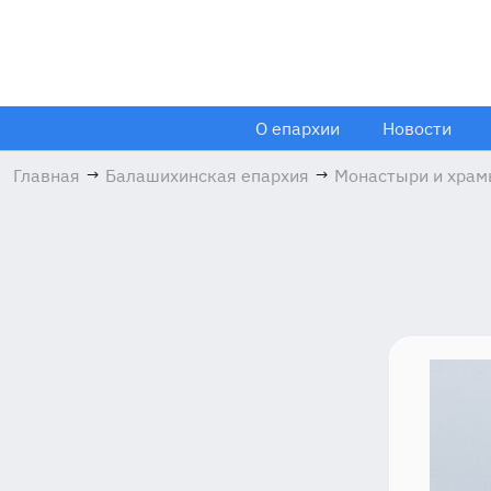
О епархии
Новости
Главная
→
Балашихинская епархия
→
Монастыри и хра