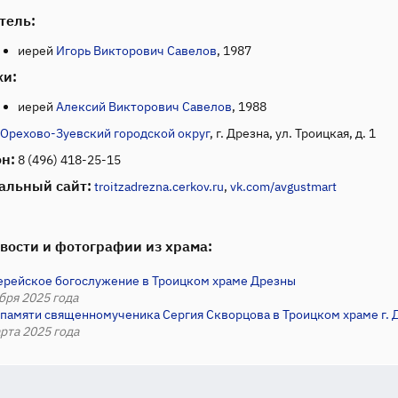
тель:
иерей
Игорь Викторович Савелов
, 1987
ки:
иерей
Алексий Викторович Савелов
, 1988
Орехово-Зуевский городской округ
, г. Дрезна, ул. Троицкая, д. 1
н:
8 (496) 418-25-15
альный сайт:
troitzadrezna.cerkov.ru
,
vk.com/avgustmart
вости и фотографии из храма:
ерейское богослужение в Троицком храме Дрезны
бря 2025 года
 памяти священномученика Сергия Скворцова в Троицком храме г. 
рта 2025 года