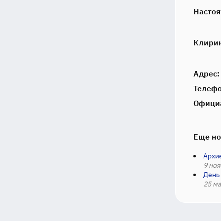
Настоя
Клири
Адрес:
Телефо
Офици
Еще но
Архи
9 ноя
День
25 ма