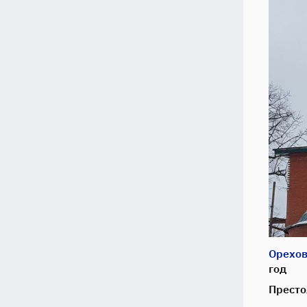
Орехов
год
Престо