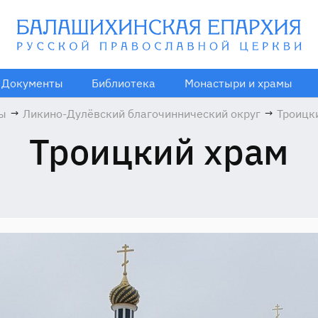
Документы
Библиотека
Монастыри и храмы
мы
→
Ликино-Дулёвский благочиннический округ
→
Троицк
Троицкий храм