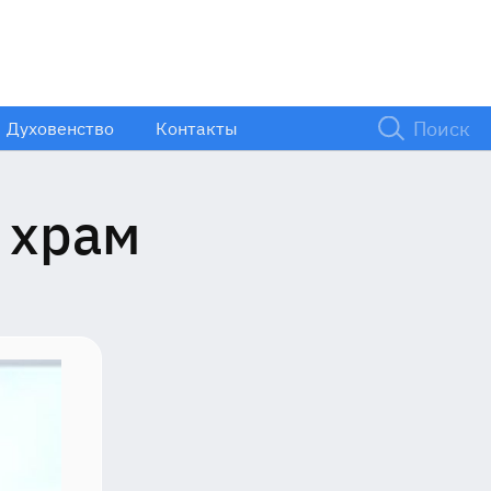
Духовенство
Контакты
ий
 храм