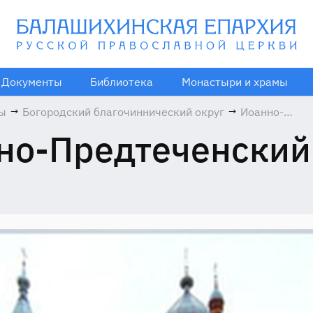
Документы
Библиотека
Монастыри и храмы
мы
→
Богородский благочиннический округ
→
Иоанно-
Предтеченск
но-Предтеченский
храм