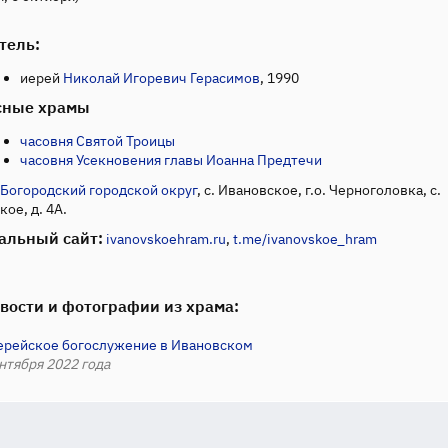
тель:
иерей
Николай Игоревич Герасимов
, 1990
сные храмы
часовня Святой Троицы
часовня Усекновения главы Иоанна Предтечи
Богородский городской округ
, с. Ивановское, г.о. Черноголовка, с.
ое, д. 4А.
альный сайт:
ivanovskoehram.ru
,
t.me/ivanovskoe_hram
вости и фотографии из храма:
ерейское богослужение в Ивановском
нтября 2022 года