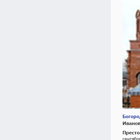
Богоро
Иванов
Престо
сентября