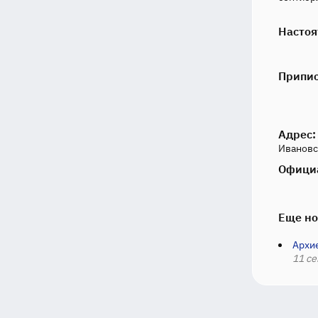
Настоя
Припи
Адрес:
Ивановск
Офици
Еще но
Архи
11 се