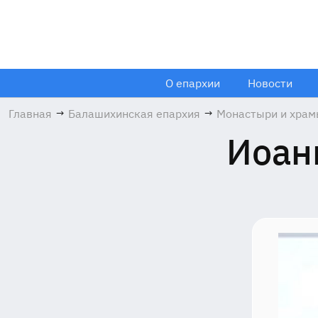
О епархии
Новости
Главная
→
Балашихинская епархия
→
Монастыри и хра
Иоан