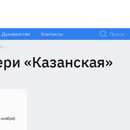
Духовенство
Контакты
п
й
ери «Казанская»
 ноября)