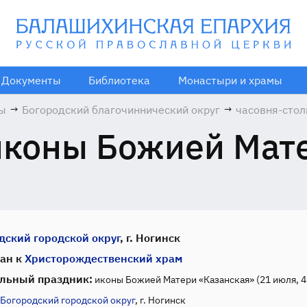
Документы
Библиотека
Монастыри и храмы
мы
→
Богородский благочиннический округ
→
часовня-стол
иконы Божие
иконы Божией Мат
Матери
«Казанская»
дский городской округ
, г. Ногинск
ан к
Христорождественский храм
льный праздник:
иконы Божией Матери «Казанская» (21 июля, 4
Богородский городской округ
, г. Ногинск