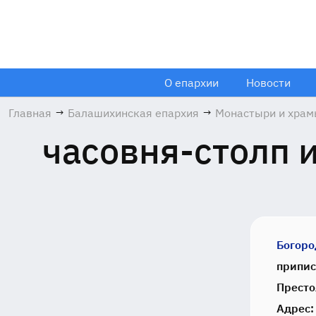
О епархии
Новости
Главная
→
Балашихинская епархия
→
Монастыри и хра
часовня-столп 
Богоро
припис
Престо
Адрес: