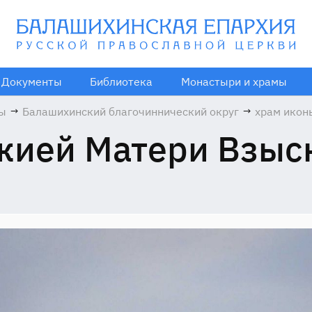
Документы
Библиотека
Монастыри и храмы
мы
→
Балашихинский благочиннический округ
→
храм икон
Божией М
жией Матери Взыс
Взыскани
погибших