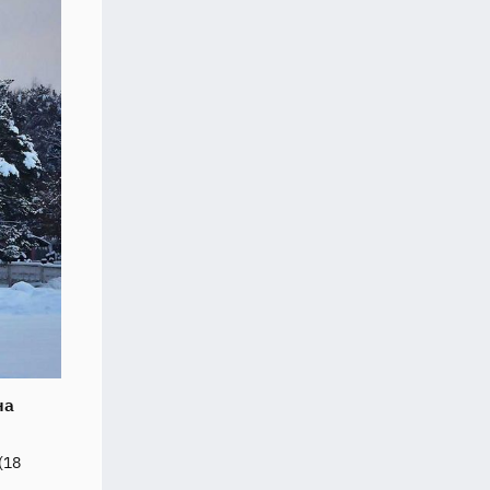
на
(18