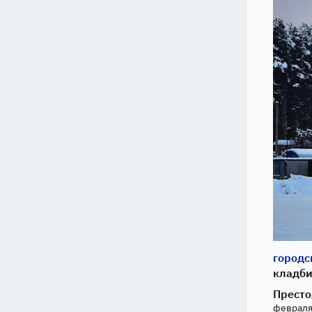
городс
кладби
Престо
февраля