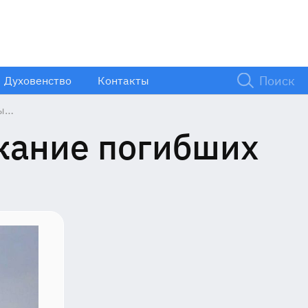
Духовенство
Контакты
ы
атери
кание погибших
е