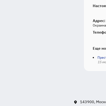
Настоя
Адрес:
Окраина,
Телефо
Еще но
Прес
15 ию
143900, Моско