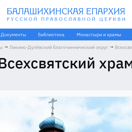
Документы
Библиотека
Монастыри и храмы
мы
→
Ликино-Дулёвский благочиннический округ
→
Всехсв
храм
Всехсвятский хра