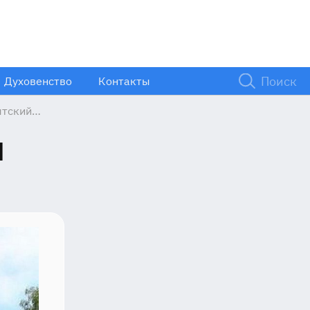
Духовенство
Контакты
ятский
м