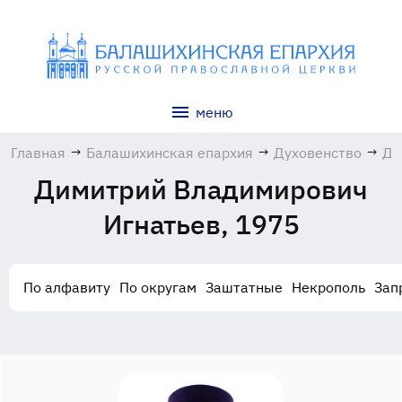
меню
Главная
→
Балашихинская епархия
→
Духовенство
→
Ди
Вл
Димитрий Владимирович
Иг
19
Игнатьев, 1975
По алфавиту
По округам
Заштатные
Некрополь
Зап