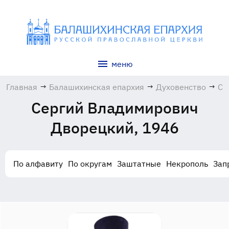
меню
Главная
→
Балашихинская епархия
→
Духовенство
→
Се
Вл
Сергий Владимирович
Дв
19
Дворецкий, 1946
По алфавиту
По округам
Заштатные
Некрополь
Зап