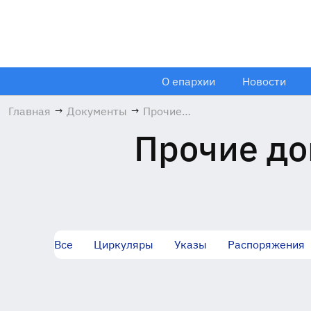
О епархии
Новости
Главная
→
Документы
→
Прочие
документы
Прочие до
Все
Циркуляры
Указы
Распоряжения