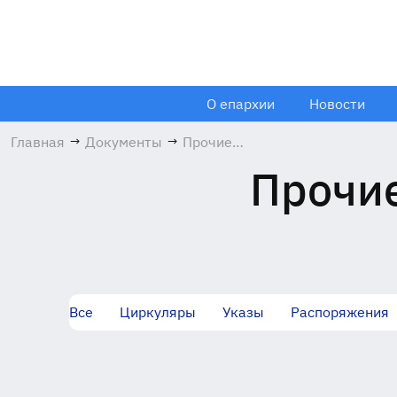
О епархии
Новости
Главная
→
Документы
→
Прочие
документы
Прочие
Все
Циркуляры
Указы
Распоряжения