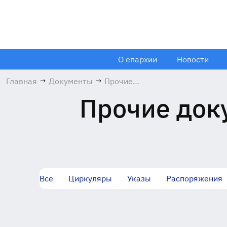
О епархии
Новости
Главная
→
Документы
→
Прочие
документы
Прочие доку
Все
Циркуляры
Указы
Распоряжения