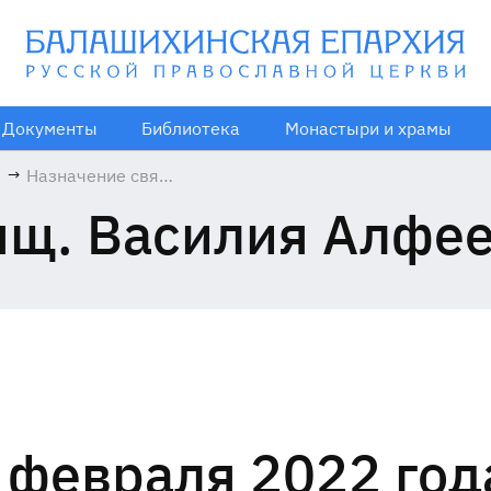
Документы
Библиотека
Монастыри и храмы
1
→
Назначение свящ.
Василия Алфеева
щ. Василия Алфее
(казачество)
 февраля 2022 год