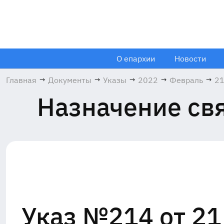
О епархии
Новости
Главная
→
Документы
→
Указы
→
2022
→
Февраль
→
2
Назначение свя
Указ №214 от 21