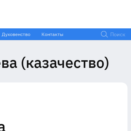
Духовенство
Контакты
ва (казачество)
а