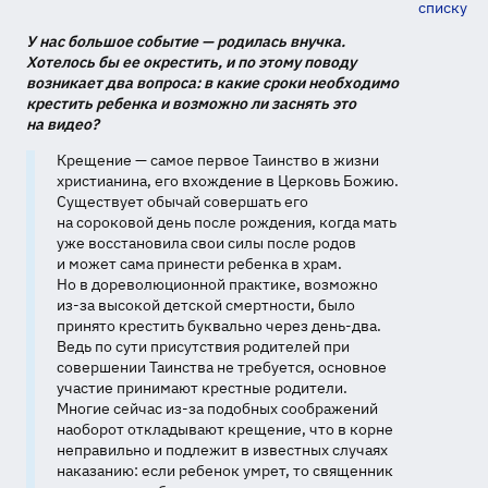
списку
У нас большое событие — родилась внучка.
Хотелось бы ее окрестить, и по этому поводу
возникает два вопроса: в какие сроки необходимо
крестить ребенка и возможно ли заснять это
на видео?
Крещение — самое первое Таинство в жизни
христианина, его вхождение в Церковь Божию.
Существует обычай совершать его
на сороковой день после рождения, когда мать
уже восстановила свои силы после родов
и может сама принести ребенка в храм.
Но в дореволюционной практике, возможно
из-за
высокой детской смертности, было
принято крестить буквально через
день-два
.
Ведь по сути присутствия родителей при
совершении Таинства не требуется, основное
участие принимают крестные родители.
Многие сейчас
из-за
подобных соображений
наоборот откладывают крещение, что в корне
неправильно и подлежит в известных случаях
наказанию: если ребенок умрет, то священник