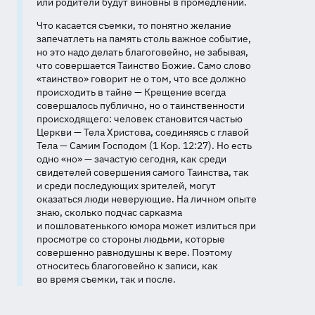
или родители будут виновны в промедлении.
Что касается съемки, то понятно желание
запечатлеть на память столь важное событие,
но это надо делать благоговейно, не забывая,
что совершается Таинство Божие. Само слово
«таинство» говорит не о том, что все должно
происходить в тайне — Крещение всегда
совершалось публично, но о таинственности
происходящего: человек становится частью
Церкви — Тела Христова, соединяясь с главой
Тела — Самим Господом (1 Кор. 12:27). Но есть
одно «но» — зачастую сегодня, как среди
свидетелей совершения самого Таинства, так
и среди последующих зрителей, могут
оказаться люди неверующие. На личном опыте
знаю, сколько подчас сарказма
и пошловатенького юмора может излиться при
просмотре со стороны людьми, которые
совершенно равнодушны к вере. Поэтому
относитесь благоговейно к записи, как
во время съемки, так и после.