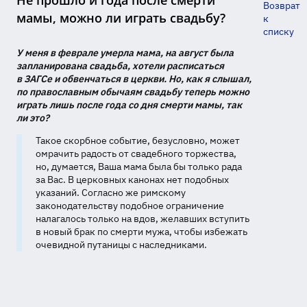
Не прошло и года после смерти
Возврат
мамы, можно ли играть свадьбу?
к
списку
У меня в феврале умерла мама, на август была
запланирована свадьба, хотели расписаться
в ЗАГСе и обвенчаться в церкви. Но, как я слышал,
по православным обычаям свадьбу теперь можно
играть лишь после года со дня смерти мамы, так
ли это?
Такое скорбное событие, безусловно, может
омрачить радость от свадебного торжества,
но, думается, Ваша мама была бы только рада
за Вас. В церковных канонах нет подобных
указаний. Согласно же римскому
законодательству подобное ограничение
налагалось только на вдов, желавших вступить
в новый брак по смерти мужа, чтобы избежать
очевидной путаницы с наследниками.