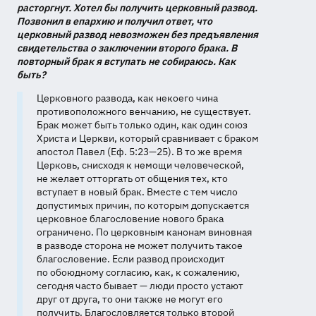
расторгнут. Хотел бы получить церковный развод.
Позвонил в епархию и получил ответ, что
церковный развод невозможен без предъявления
свидетельства о заключении второго брака. В
повторный брак я вступать не собираюсь. Как
быть?
Церковного развода, как некоего чина
противоположного венчанию, не существует.
Брак может быть только один, как один союз
Христа и Церкви, который сравнивает с браком
апостол Павел (Еф. 5:
23—25
). В то же время
Церковь, снисходя к немощи человеческой,
не желает отторгать от общения тех, кто
вступает в новый брак. Вместе с тем число
допустимых причин, по которым допускается
церковное благословение нового брака
ограничено. По церковным канонам виновная
в разводе сторона не может получить такое
благословение. Если развод происходит
по обоюдному согласию, как, к сожалению,
сегодня часто бывает — люди просто устают
друг от друга, то они также не могут его
получить. Благословляется только второй