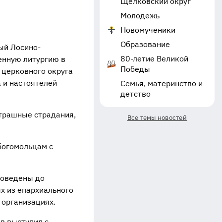
Щёлковский округ
Молодежь
Новомученики
Образование
ый Лосино-
80-летие Великой
енную литургию в
Победы
 церковного округа
 и настоятелей
Семья, материнство и
детство
страшные страдания,
Все темы новостей
богомольцам с
доведены до
х из епархиального
 организациях.
в выступил с