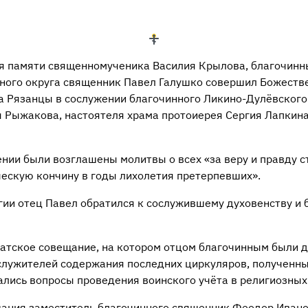
ня памяти священномученика Василия Крылова, благочинн
ного округа священник Павел Галушко совершил Божеств
а Рязанцы в сослужении благочинного Ликино-Дулёвского
 Рыжакова, настоятеля храма протоиерея Сергия Лапкина
ении были возглашены молитвы о всех «за веру и правду 
ческую кончину в годы лихолетия претерпевших».
гии отец Павел обратился к сослужившему духовенству и 
ратское совещание, на котором отцом благочинным были 
лужителей содержания последних циркуляров, полученны
ались вопросы проведения воинского учёта в религиозных
ания заместитель благочинного священник Феодор Ивано