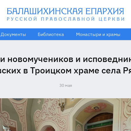
Документы
Библиотека
Монастыри и храмы
и новомучеников и исповедни
ских в Троицком храме села 
30 мая