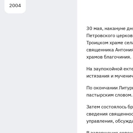
2004
30 мая, накануне д
Петровского церков
Троицком храме сел
священника Антония
храмов благочиния.
На заупокойной ект
истязания и мучени
По окончании Литур
пастырским словом.
Затем состоялось б
сведения священнос
управления, обсужд
В завершение совещ