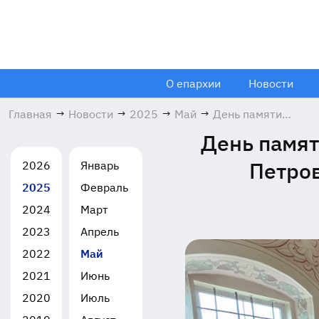
О епархии
Новости
Главная
→
Новости
→
2025
→
Май
→
День памяти
новомучеников и
День памят
исповедников
Лосино-
Петров
2026
Январь
Петровских в
2025
Февраль
Троицком храме
села Рязанцы
2024
Март
30.05.2025
2023
Апрель
2022
Май
2021
Июнь
2020
Июль