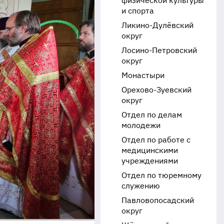
физической культуры
и спорта
Ликино-Дулёвский
округ
Лосино-Петровский
округ
Монастыри
Орехово-Зуевский
округ
Отдел по делам
молодежи
Отдел по работе с
медицинскими
учреждениями
Отдел по тюремному
служению
Павловопосадский
округ