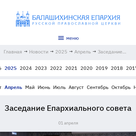
меню
Главная
→
Новости
→
2025
→
Апрель
→
Заседание
Епархиального
совета
6
2025
2024
2023
2022
2021
2020
2019
2018
201
01.04.2025
т
Апрель
Май
Июнь
Июль
Август
Сентябрь
Октябрь
Заседание Епархиального совета
01 апреля