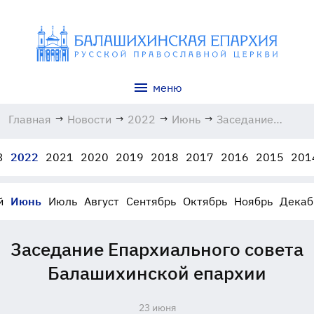
меню
Главная
→
Новости
→
2022
→
Июнь
→
Заседание
Епархиального
совета
3
2022
2021
2020
2019
2018
2017
2016
2015
201
Балашихинской
епархии
23.06.2022
й
Июнь
Июль
Август
Сентябрь
Октябрь
Ноябрь
Декаб
Заседание Епархиального совета
Балашихинской епархии
23 июня