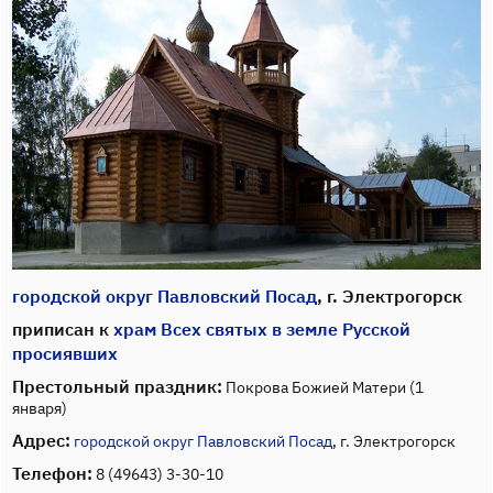
городской округ Павловский Посад
, г. Электрогорск
приписан к
храм Всех святых в земле Русской
просиявших
Престольный праздник:
Покрова Божией Матери (1
января)
Адрес:
городской округ Павловский Посад
, г. Электрогорск
Телефон:
8 (49643) 3-30-10