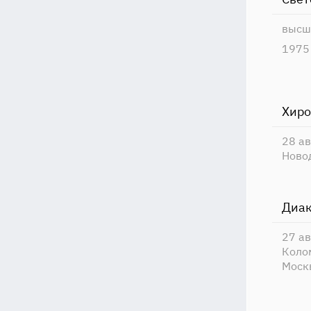
высш
1975
Хиро
28 а
Ново
Диак
27 а
Коло
Моск