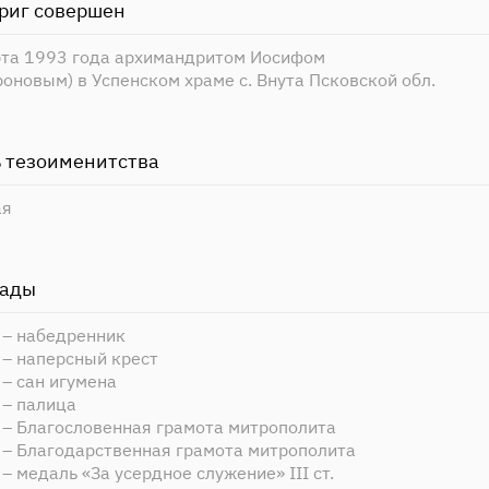
риг совершен
рта 1993 года архимандритом Иосифом
оновым) в Успенском храме с. Внута Псковской обл.
 тезоименитства
ая
рады
 – набедренник
 – наперсный крест
– сан игумена
 – палица
 – Благословенная грамота митрополита
 – Благодарственная грамота митрополита
– медаль «За усердное служение» III ст.