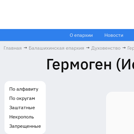
О епархии
Новости
Главная
→
Балашихинская епархия
→
Духовенство
→
Ге
Ж
Гермоген (
Ми
19
По алфавиту
По округам
Заштатные
Некрополь
Запрещенные