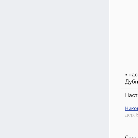
• на
Дубн
Наст
Нико
дер. 
Свет