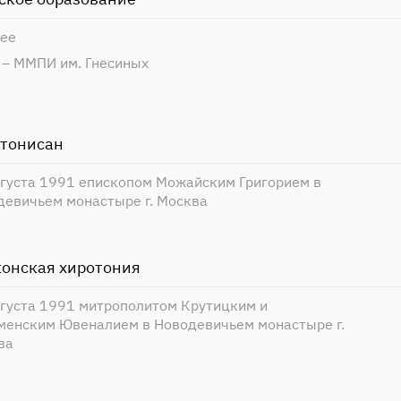
ее
 – ММПИ им. Гнесиных
тонисан
вгуста 1991 епископом Можайским Григорием в
девичьем монастыре г. Москва
онская хиротония
вгуста 1991 митрополитом Крутицким и
менским Ювеналием в Новодевичьем монастыре г.
ва