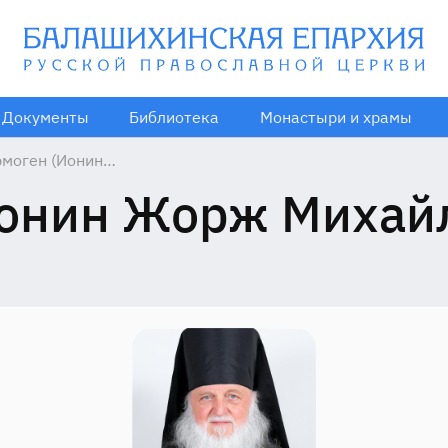
Документы
Библиотека
Монастыри и храмы
рмоген (Ионин
орж
Ионин Жорж Михайл
хайлович),
51