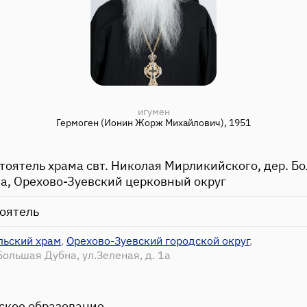
игумен
Гермоген (Ионин Жорж Михайлович), 1951
стоятель храма свт. Николая Мирликийского, дер. Б
а, Орехово-Зуевский церковный округ
оятель
льский храм
,
Орехово-Зуевский городской округ
,
Большая Дубна, ул.Зеленая, д. 1а
ское образование