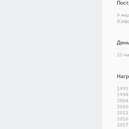
Пост
9 ма
(Сафр
День
25 м
Наг
1993
1998
2004 
2010
2013
2016
2017 